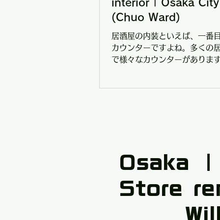
interior | Osaka City
(Chuo Ward)
居酒屋の内装といえば、一番
カウンターですよね。多くの
で様々なカウンターがありま
その選択肢が多すぎてどのカ
いいか難しい選択です。自分
者はどちらかといえば「内装
とても重視していますので、
の予算からイメージに合うカ
提案しています。無理して高
かける必要はなく、なるべく
と照らし合わせながら、カウ
​Osaka ｜
作を考えていくようにしてい
は、集成材でも樫木といわれ
Store r
材」を選び、表面をコーティ
り高級感を演出した集成材の
Wi
を製作いたしました。