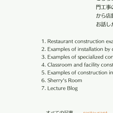
門工事
から店
お話し
Restaurant construction ex
Examples of installation by 
Examples of specialized co
Classroom and facility cons
Examples of construction in
Sherry's Room
Lecture Blog
すべての記事
restaurant