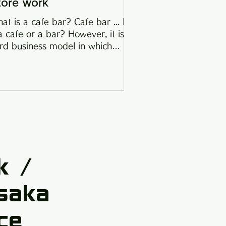
tore work
at is a cafe bar? Cafe bar ... Is
 a cafe or a bar? However, it is a
rd business model in which
fes and lunches are open
ring...
k /
saka
ce