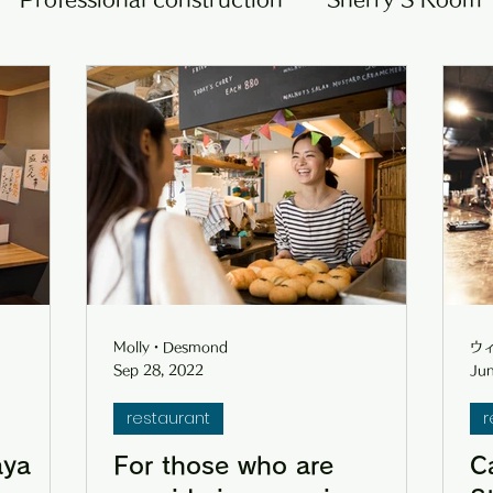
Roadside store
Other businesses
lectu
information
Molly・Desmond
ウ
Sep 28, 2022
Jun
restaurant
r
aya
For those who are
Ca