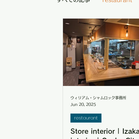
Classrooms / facilities
Construction example
ウィリアム・シャムロック事務所
Jun 20, 2025
restaurant
Store interior | Izak