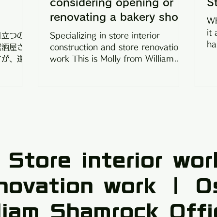
considering opening or
S
renovating a bakery shop
Wh
it
目立つのが
Specializing in store interior
ha
居酒屋さん
construction and store renovation
ca
すが、逆に
work This is Molly from William
du
ウンターが
Shamrock Office (^^)/ The
たち内装業
temperature in...
の予算」を
まずは内装
ウンターを
額な費用を
内装の予算
ンターの製
 Store interior wor
ます。今回
る「タモ
enovation work ｜ O
ングしてよ
カウンター
lliam Shamrock Offi