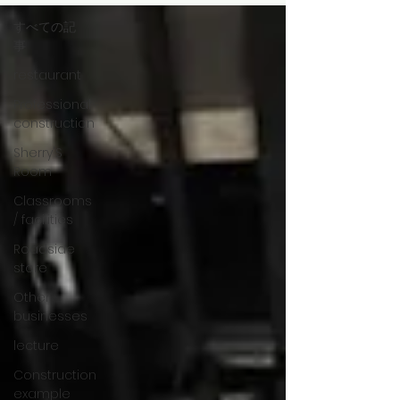
すべての記
事
restaurant
Professional
construction
Sherry'S
Room
Classrooms
/ facilities
Roadside
store
Other
businesses
lecture
Construction
example