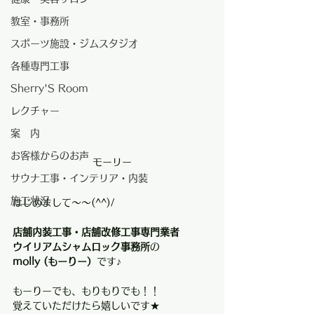
教室・事務所
スポーツ施設・ジムスタジオ
各種専門工事
Sherry'S Room
レクチャー
案 内
お客様からのお声
モーリー
サウナ工事・インテリア・内装
施工状況
はじめまして～～(^^)/　
店舗内装工事・店舗改修工事専門業者
ウイリアムシャムロック事務所
の
molly (もーりー）
です♪
もーりーでも、もりもりでも！！
覚えていただけたら嬉しいです★