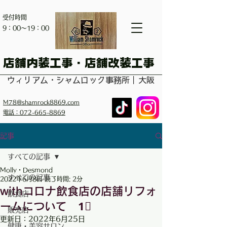
受付時間
​9：00～19：00
​店舗内装工事・店舗改装工事
ウィリアム・シャムロック事務所｜大阪
M78@shamrock8869.com
電話：072-665-8869
記事
すべての記事
Molly・Desmond
すべての記事
2022年6月8日
読了時間: 2分
withコロナ飲食店の店舗リフォ
飲食店
ームについて 1⃣
販売店
更新日：
2022年6月25日
健康・美容サロン