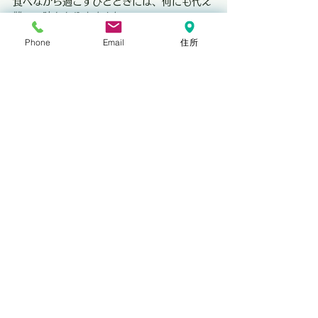
食べながら過ごすひとときには、何にも代え
難い一時となりますよね。
Phone
Email
住所
席数を減らすことに抵抗がおありな方もいら
っしゃると思いますが
結果的に売上UPに繋がることもありますの
で
検討してみてください♪
店舗リフォーム工事なら
ウィリアムシャムロック事務所へ
お問い合わせは　コチラから☟
https://www.shamrock8869.com/messa
ge 
飲食店
案 内