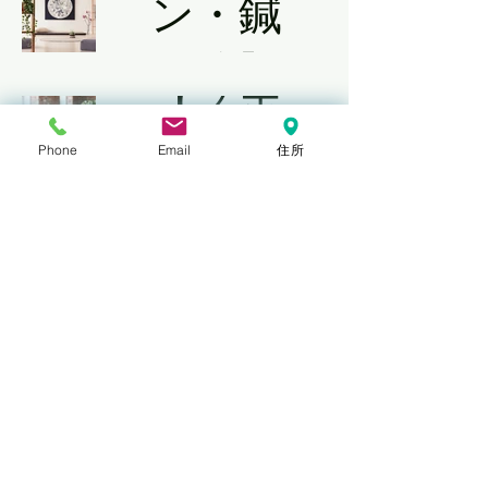
ン・鍼
塾】
灸院】
【スポ
【カウ
ーツス
ンター
Phone
Email
住所
タジ
工事】
オ】
【DIYサ
ポー
​大阪 ｜ 店铺装修 / 店铺装修工程 ｜ 大阪
威廉三叶草办公室
ト】
电话：072-665-8869
Killerwhale5151@gmail.com
566-0073
大阪府摄津市鸟海堂2-8-1