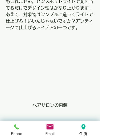
もしれません。ピンスポットライトで光を当
てるだけでデザイン性はかなり上がります。
あえて、対象物はシンプルに造ってライトで
仕上げる！いいんじゃないですか？アンティ
ークに仕上げるアイデアの一つです。
ヘアサロンの内装
年月とともに変化したときでも
その味を楽しめる
Phone
Email
住所
店舗というのは、つまり、「ご商売の基地」