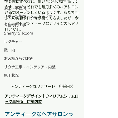
少し前に比べると、問い合わせの数も減って
きましたが、それでも毎月多くのヘアサロン
教室・事務所
が新規オープンしているようです。私たちも
スポーツ施設・ジムスタジオ
多くの美容サロンを手掛けてきましたが、今
回は、少しアンティークなデザインのヘアサ
各種専門工事
ロンです。
Sherry'S Room
レクチャー
案 内
お客様からのお声
サウナ工事・インテリア・内装
施工状況
アンティークなファサード｜店舗内装
アンティークデザイン｜ウィリアムシャムロ
ック事務所｜店舗内装
アンティークなヘアサロンっ