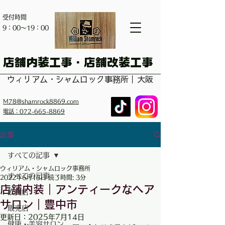
受付時間
​9：00～19：00
​店舗内装工事・店舗改装工事
ウィリアム・シャムロック事務所｜大阪
M78@shamrock8869.com
電話：072-665-8869
記事
すべての記事
ウィリアム・シャムロック事務所
すべての記事
2022年6月15日
読了時間: 3分
店舗内装｜アンティークなヘア
飲食店
サロン｜豊中市
販売店
更新日：
2025年7月14日
健康・美容サロン