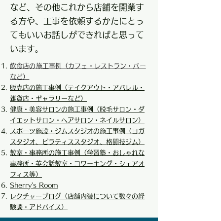
など、その他これから店舗を開業す
る方や、工事を依頼するかたにとっ
てもいいお話しができればと思って
います。
飲食店の施工事例（カフェ・レストラン・バー
など）
販売店の施工事例（テイクアウト・アパレル・
雑貨店・ギャラリーなど）
健康・美容サロンの施工事例（脱毛サロン・ダ
イエットサロン・ヘアサロン・ネイルサロン）
スポーツ施設・ジムスタジオの施工事例（ヨガ
スタジオ、ピラティススタジオ、格闘技ジム
）
教室・事務所の施工事例（学習塾・おしゃれな
事務所・英会話教室・コワーキング・シェアオ
フィス等）
Sherry’s Room
​レクチャーブログ（店舗内装について数々の経
験談・アドバイス）