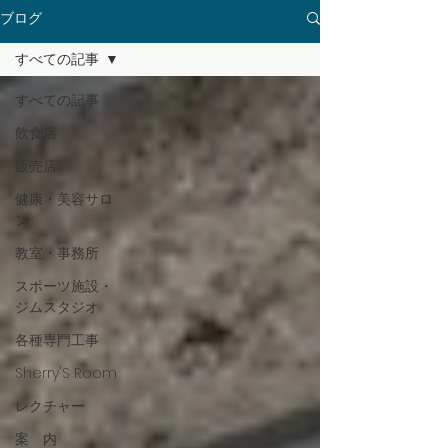
ブログ
すべての記事
すべての記事
飲食店
販売店
健康・美容サロ
ン
教室・事務所
スポーツ施設・
ジムスタジオ
各種専門工事
Sherry'S Room
レクチャー
案 内