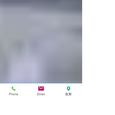
Phone
Email
住所