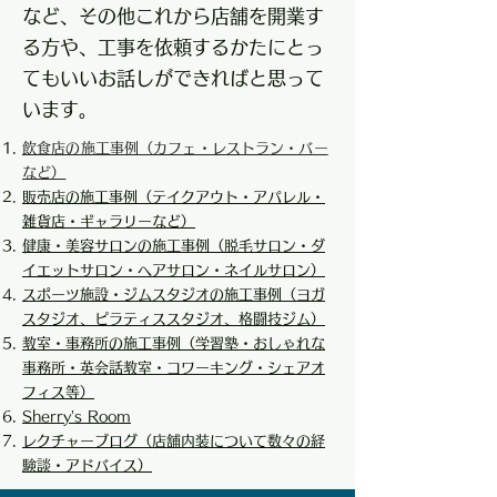
など、その他これから店舗を開業す
る方や、工事を依頼するかたにとっ
てもいいお話しができればと思って
います。
飲食店の施工事例（カフェ・レストラン・バー
など）
販売店の施工事例（テイクアウト・アパレル・
雑貨店・ギャラリーなど）
健康・美容サロンの施工事例（脱毛サロン・ダ
イエットサロン・ヘアサロン・ネイルサロン）
スポーツ施設・ジムスタジオの施工事例（ヨガ
スタジオ、ピラティススタジオ、格闘技ジム
）
教室・事務所の施工事例（学習塾・おしゃれな
事務所・英会話教室・コワーキング・シェアオ
フィス等）
Sherry’s Room
​レクチャーブログ（店舗内装について数々の経
験談・アドバイス）