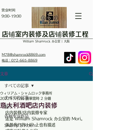
营业时间
9:00-19:00
店铺室内装修及店铺装修工程
William Shamrock 办公室 | 大阪
M78@shamrock8869.com
电话：072-665-8869
文章
すべての記事
ウィリアム・シャムロック事務所
すべての記事
2022年7月2日
讀畢需時 2 分鐘
意大利酒吧店内装修
餐厅
店内装修/店内装修专家
各种专业作品
这是 William Shamrock 办公室的 Mori。
虽然我们的 HP 上也有描述
Sherry'S Room