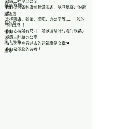
威廉三叶草办公室
教室/设施
我们提供各种店铺建设服务，以满足客户的需
求。
路边店
选择商店、餐馆、酒吧、办公室等......一般的
其他格式
室内工作！
我们支持所有尺寸，所以请随时与我们联系♪
演讲
威廉三叶草办公室
施工实例
点击这里查看过去的建筑案例文章☚
我们希望您的参考！
指导