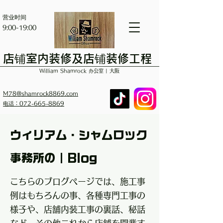
营业时间
9:00-19:00
店铺室内装修及店铺装修工程
William Shamrock 办公室 | 大阪
M78@shamrock8869.com
电话：072-665-8869
ウィリアム・シャムロック
事務所の｜Blog
こちらのブログページでは、施工事
例はもちろんの事、各種専門工事の
様子や、店舗内装工事の裏話、秘話