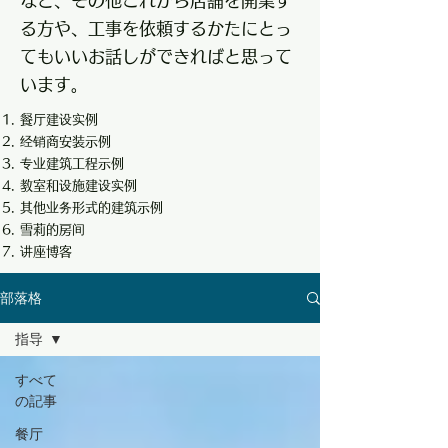
など、その他これから店舗を開業す
る方や、工事を依頼するかたにとっ
てもいいお話しができればと思って
います。
餐厅建设实例
经销商安装示例
专业建筑工程示例
教室和设施建设实例
其他业务形式的建筑示例
雪莉的房间
讲座博客
部落格
指导
すべて
の記事
餐厅