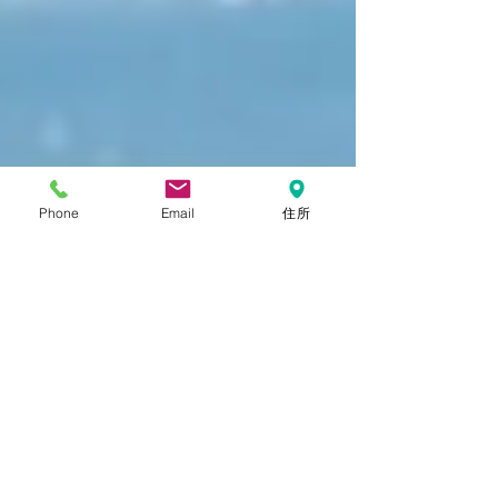
Phone
Email
住所