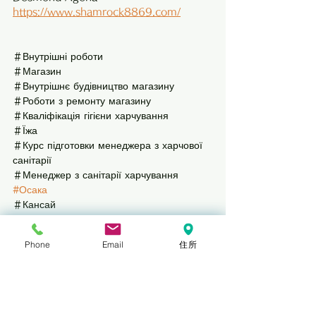
https://www.shamrock8869.com/
＃Внутрішні роботи
＃Магазин
＃Внутрішнє будівництво магазину
＃Роботи з ремонту магазину
＃Кваліфікація гігієни харчування
＃Їжа
＃Курс підготовки менеджера з харчової 
санітарії
＃Менеджер з санітарії харчування
#Осака
＃Кансай
#Вільям
 Шемрок
＃Постачальник інтер'єру
Phone
Email
住所
#магазин
#відремонтовано
#дизайн
＃Відкриття
＃Дизайн магазину