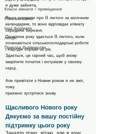
я дуже зайнята.
Класні кімнати / приміщення
Якщо говорити про 8 лютого за місячним 
Різні магазини
календарем, то воно відповідає клімату 
Інші формати
середини березня.
Початком року здається 8 лютого, коли 
лекція
починаються сільськогосподарські роботи 
Приклад будівництва
і народні справи за рік.
Здається, це гарний час, щоб знову 
закріпити початок і ентузіазм у своєму 
серці.
Але привітати з Новим роком я не зміг, 
тому
приємно зустрітися знову
Щасливого Нового року
Дякуємо за вашу постійну 
підтримку цього року
Занадто пізно, вітаю, але я хочу, 