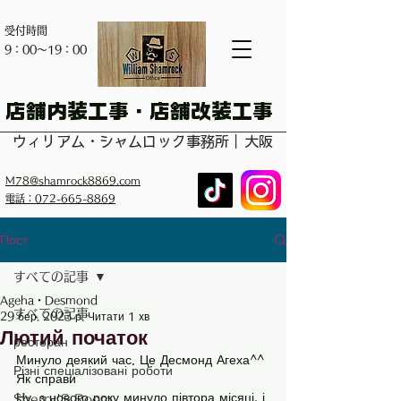
受付時間
​9：00～19：00
​店舗内装工事・店舗改装工事
ウィリアム・シャムロック事務所｜大阪
M78@shamrock8869.com
電話：072-665-8869
Пост
すべての記事
Ageha・Desmond
すべての記事
29 бер. 2023 р.
Читати 1 хв
Лютий початок
ресторан
Минуло деякий час. Це Десмонд Агеха^^
Різні спеціалізовані роботи
Як справи
Ну, з нового року минуло півтора місяці, і 
Sherry'S Room