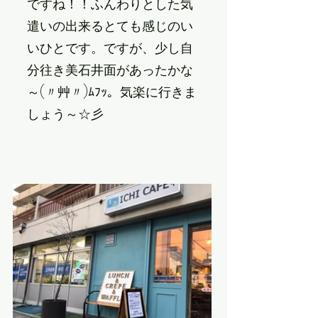
ですね！！ふんわりとした気
遣いの出来るとても感じのい
いひとです。ですが、少し自
分往き美石井面があったかな
～(〃艸〃)ﾑﾌｯ。気楽に行きま
しょう～☆彡