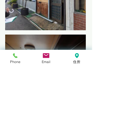
Phone
Email
住所