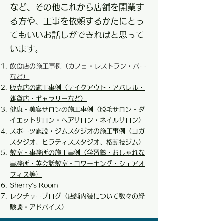
など、その他これから店舗を開業す
る方や、工事を依頼するかたにとっ
てもいいお話しができればと思って
います。
飲食店の施工事例（カフェ・レストラン・バー
など）
販売店の施工事例（テイクアウト・アパレル・
雑貨店・ギャラリーなど）
健康・美容サロンの施工事例（脱毛サロン・ダ
イエットサロン・ヘアサロン・ネイルサロン）
スポーツ施設・ジムスタジオの施工事例（ヨガ
スタジオ、ピラティススタジオ、格闘技ジム
）
教室・事務所の施工事例（学習塾・おしゃれな
事務所・英会話教室・コワーキング・シェアオ
フィス等）
Sherry’s Room
​レクチャーブログ（店舗内装について数々の経
験談・アドバイス）