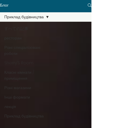
Блог
Приклад будівництва
すべての記事
ресторан
Різні спеціалізовані
роботи
Sherry'S Room
Класні кімнати /
приміщення
Різні магазини
Інші формати
лекція
Приклад будівництва