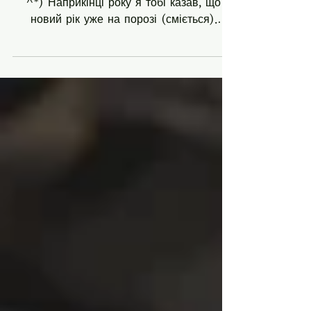
магазину старих властивостей
Це Моллі з офісу Вільяма Шемрока (*^-
^*) Наприкінці року я тобі казав, що
новий рік уже на порозі (сміється).
Січень майже закінчився......