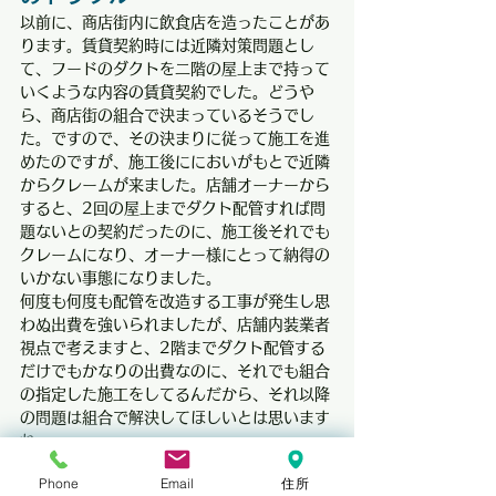
以前に、商店街内に飲食店を造ったことがあ
ります。賃貸契約時には近隣対策問題とし
て、フードのダクトを二階の屋上まで持って
いくような内容の賃貸契約でした。どうや
ら、商店街の組合で決まっているそうでし
た。ですので、その決まりに従って施工を進
めたのですが、施工後ににおいがもとで近隣
からクレームが来ました。店舗オーナーから
すると、2回の屋上までダクト配管すれば問
題ないとの契約だったのに、施工後それでも
クレームになり、オーナー様にとって納得の
いかない事態になりました。
何度も何度も配管を改造する工事が発生し思
わぬ出費を強いられましたが、店舗内装業者
視点で考えますと、2階までダクト配管する
だけでもかなりの出費なのに、それでも組合
の指定した施工をしてるんだから、それ以降
の問題は組合で解決してほしいとは思います
ね。
Phone
Email
住所
排水管がないやん？排水設備の