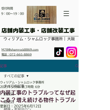
受付時間
​9：00～19：00
​店舗内装工事・店舗改装工事
ウィリアム・シャムロック事務所｜大阪
M78@shamrock8869.com
電話：072-665-8869
記事
すべての記事
ウィリアム・シャムロック事務所
すべての記事
2025年5月8日
読了時間: 6分
内装工事のトラブルってなぜ起
飲食店
こる？増え続ける物件トラブル
販売店
更新日：
2025年6月12日
健康・美容サロン