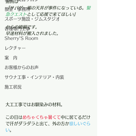
前回は
『サバゲー場の天井が事件になっている。
緊
教室・事務所
急クエスト
として応援で来てほしい』
スポーツ施設・ジムスタジオ
からの続編です。
各種専門工事
早速材料が搬入されました。
Sherry'S Room
レクチャー
案 内
お客様からのお声
サウナ工事・インテリア・内装
施工状況
大工工事ではお馴染みの材料。
この日は
めちゃくちゃ暑くて
中に居てるだけ
で汗がダラダラと出て、外の方か
涼しいぐら
い
。