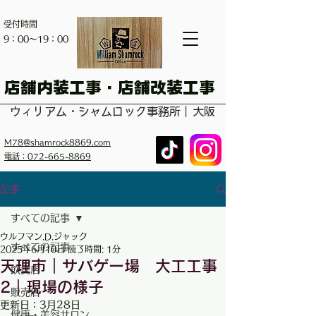
受付時間
​9：00～19：00
​店舗内装工事・店舗改装工事
ウィリアム・シャムロック事務所｜大阪
M78@shamrock8869.com
電話：072-665-8869
記事
すべての記事
ウルフマン.D.ジャック
すべての記事
2025年6月10日
読了時間: 1分
天理市｜サバゲー場 大工工事
飲食店
2｜現場の様子
販売店
更新日：
3月28日
健康・美容サロン