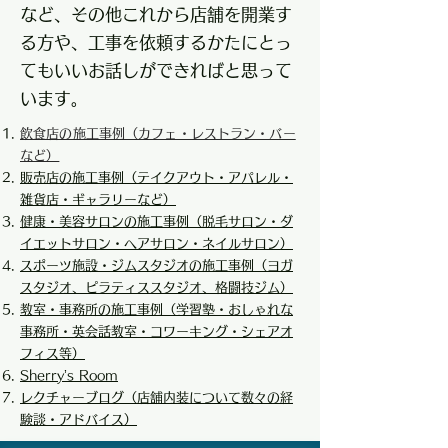
など、その他これから店舗を開業す
る方や、工事を依頼するかたにとっ
てもいいお話しができればと思って
います。
飲食店の施工事例（カフェ・レストラン・バー
など）
販売店の施工事例（テイクアウト・アパレル・
雑貨店・ギャラリーなど）
健康・美容サロンの施工事例（脱毛サロン・ダ
イエットサロン・ヘアサロン・ネイルサロン）
スポーツ施設・ジムスタジオの施工事例（ヨガ
スタジオ、ピラティススタジオ、格闘技ジム
）
教室・事務所の施工事例（学習塾・おしゃれな
事務所・英会話教室・コワーキング・シェアオ
フィス等）
Sherry’s Room
​レクチャーブログ（店舗内装について数々の経
験談・アドバイス）