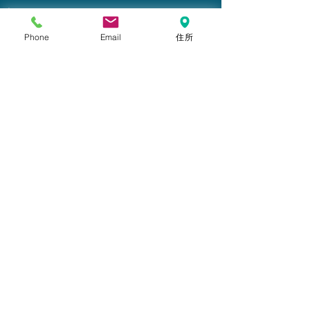
ブログ
Phone
Email
住所
すべての記事
すべての記事
飲食店
販売店
​大阪｜店舗内装工事・店舗改装工事｜大阪
健康・美容サロ
ウィリアム・シャムロック事務所
ン
教室・事務所
電話：072-665-8869
スポーツ施設・
M78@shamrock8869.com
ジムスタジオ
〒566-0073 大阪府摂津市鳥飼和道２丁目8-1
各種専門工事
Sherry'S Room
2021Copyright © William Shamrock Office All
Rights Reserved.
レクチャー
案 内