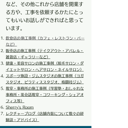
など、その他これから店舗を開業す
る方や、工事を依頼するかたにとっ
てもいいお話しができればと思って
います。
飲食店の施工事例（カフェ・レストラン・バー
など）
販売店の施工事例（テイクアウト・アパレル・
雑貨店・ギャラリーなど）
健康・美容サロンの施工事例（脱毛サロン・ダ
イエットサロン・ヘアサロン・ネイルサロン）
スポーツ施設・ジムスタジオの施工事例（ヨガ
スタジオ、ピラティススタジオ、格闘技ジム
）
教室・事務所の施工事例（学習塾・おしゃれな
事務所・英会話教室・コワーキング・シェアオ
フィス等）
Sherry’s Room
​レクチャーブログ（店舗内装について数々の経
験談・アドバイス）