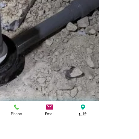
Phone
Email
住所