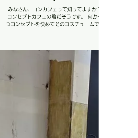
大阪｜コンカフェ｜店舗内装工
事
みなさん、コンカフェって知ってますか？
コンセプトカフェの略だそうです。 何か一
つコンセプトを決めてそのコスチュームで雰
囲気を楽しむカフェなのです。 どんなコン
セプトがあるのかっていうと、例えば メイ
ド、ドラキュラ、ハロウィン、ドクタ
ー・・・・・・ 色々あるみたいです。 今回
はそのコンカフェの内装 をさせていただき
ました☆彡 ビジネスモデルを考えると、き
ついカラーリングよりも、柔らかな感じを意
識した カラーリングになっています。